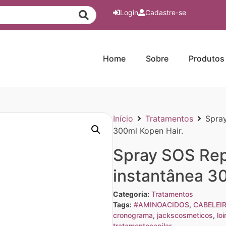
Login
Cadastre-se
Home
Sobre
Produtos
Início
Tratamentos
Spra
300ml Kopen Hair.
Spray SOS Rep
instantânea 3
Categoria:
Tratamentos
Tags:
#AMINOACIDOS
,
CABELEIR
cronograma
,
jackscosmeticos
,
loi
tratamentocapilar