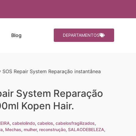
Blog
DEPARTAMENTOS
y SOS Repair System Reparação instantânea
air System Reparação
00ml Kopen Hair.
EIRA
,
cabelolindo
,
cabelos
,
cabelosfragilizados
,
ra
,
Mechas
,
mulher
,
reconstrução
,
SALAODEBELEZA
,