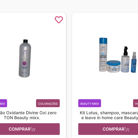
IXX
COLORAÇÕES
BEAUTY MIXX
H
ão Oxidante Divine Oxi zero
Kit Lotus, shampoo, mascara,
TON Beauty mixx.
e leave in home care Beaut
COMPRAR
COMPRAR