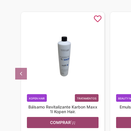
DORES
KOPEN HAIR
TRATAMENTOS
BEAUTY M
Red
Bálsamo Revitalizante Karbon Maxx
Emuls
1l Kopen Hair.
COMPRAR