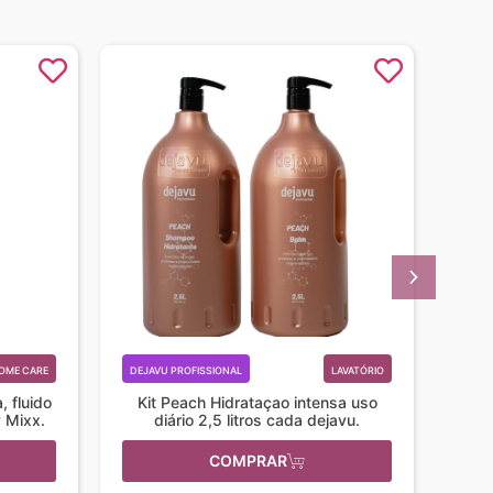
OME CARE
DEJAVU PROFISSIONAL
LAVATÓRIO
DEJA
 fluido
Kit Peach Hidrataçao intensa uso
y Mixx.
diário 2,5 litros cada dejavu.
COMPRAR