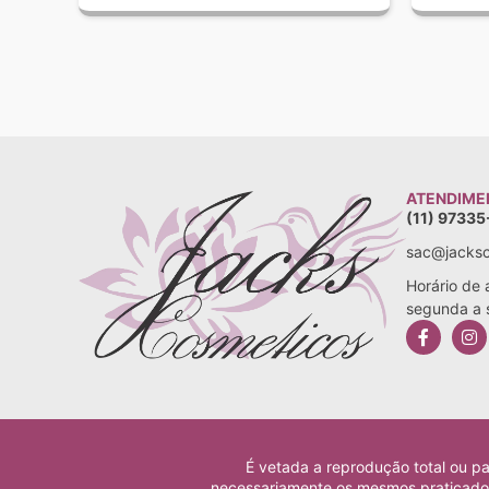
ATENDIME
(11) 9733
sac@jacksc
Horário de
segunda a 
É vetada a reprodução total ou pa
necessariamente os mesmos praticados 