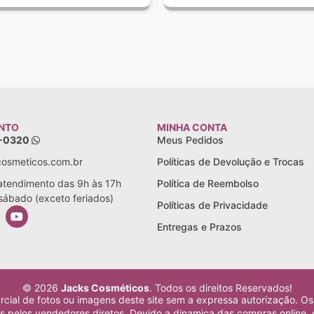
NTO
MINHA CONTA
5-0320
Meus Pedidos
osmeticos.com.br
Políticas de Devolução e Trocas
 atendimento das 9h às 17h
Política de Reembolso
sábado (exceto feriados)
Políticas de Privacidade
Entregas e Prazos
© 2026
Jacks Cosméticos
. Todos os direitos Reservados!
rcial de fotos ou imagens deste site sem a expressa autorização. Os
pelos vendedores diretos. Devido a dinamica das compras online, 