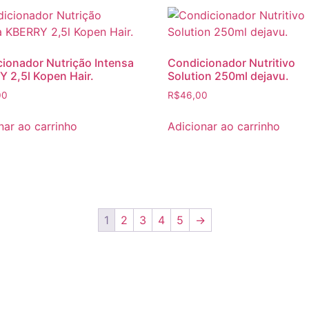
ionador Nutrição Intensa
Condicionador Nutritivo
 2,5l Kopen Hair.
Solution 250ml dejavu.
00
R$
46,00
nar ao carrinho
Adicionar ao carrinho
1
2
3
4
5
→