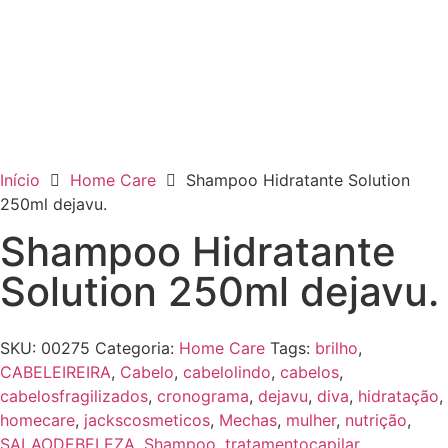
Início
Home Care
Shampoo Hidratante Solution
250ml dejavu.
Shampoo Hidratante
Solution 250ml dejavu.
SKU:
00275
Categoria:
Home Care
Tags:
brilho
,
CABELEIREIRA
,
Cabelo
,
cabelolindo
,
cabelos
,
cabelosfragilizados
,
cronograma
,
dejavu
,
diva
,
hidratação
,
homecare
,
jackscosmeticos
,
Mechas
,
mulher
,
nutrição
,
SALAODEBELEZA
,
Shampoo
,
tratamentocapilar