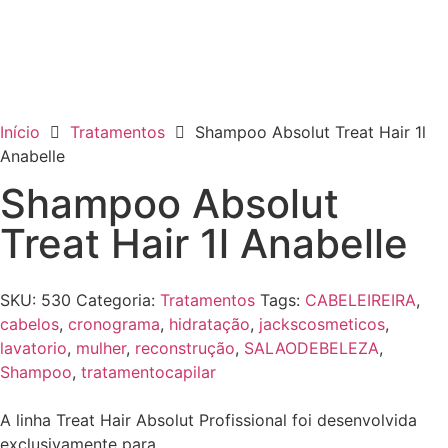
Início
Tratamentos
Shampoo Absolut Treat Hair 1l
Anabelle
Shampoo Absolut
Treat Hair 1l Anabelle
SKU:
530
Categoria:
Tratamentos
Tags:
CABELEIREIRA
,
cabelos
,
cronograma
,
hidratação
,
jackscosmeticos
,
lavatorio
,
mulher
,
reconstrução
,
SALAODEBELEZA
,
Shampoo
,
tratamentocapilar
A linha Treat Hair Absolut Profissional foi desenvolvida
exclusivamente para