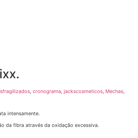
ixx.
sfragilizados
,
cronograma
,
jackscosmeticos
,
Mechas
,
ata intensamente.
o da fibra através da oxidação excessiva.