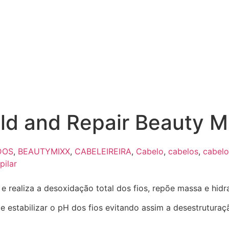
ld and Repair Beauty M
DOS
,
BEAUTYMIXX
,
CABELEIREIRA
,
Cabelo
,
cabelos
,
cabelo
pilar
 realiza a desoxidação total dos fios, repõe massa e hidr
estabilizar o pH dos fios evitando assim a desestruturaçã