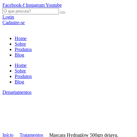
Ir
Facebook-f
Instagram
Youtube
para
O
o
que
Login
conteúdo
procura?
Cadastre-se
Home
Sobre
Produtos
Blog
Home
Sobre
Produtos
Blog
Departamentos
Início
Tratamentos
Mascara Hydraglow 500grs dejavu.