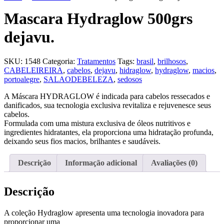
Mascara Hydraglow 500grs
dejavu.
SKU:
1548
Categoria:
Tratamentos
Tags:
brasil
,
brilhosos
,
CABELEIREIRA
,
cabelos
,
dejavu
,
hidraglow
,
hydraglow
,
macios
,
portoalegre
,
SALAODEBELEZA
,
sedosos
A Máscara HYDRAGLOW é indicada para cabelos ressecados e
danificados, sua tecnologia exclusiva revitaliza e rejuvenesce seus
cabelos.
Formulada com uma mistura exclusiva de óleos nutritivos e
ingredientes hidratantes, ela proporciona uma hidratação profunda,
deixando seus fios macios, brilhantes e saudáveis.
Descrição
Informação adicional
Avaliações (0)
Descrição
A coleção Hydraglow apresenta uma tecnologia inovadora para
proporcionar uma