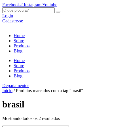
Ir
Facebook-f
Instagram
Youtube
para
O
o
que
Login
conteúdo
procura?
Cadastre-se
Home
Sobre
Produtos
Blog
Home
Sobre
Produtos
Blog
Departamentos
Início
/ Produtos marcados com a tag “brasil”
brasil
Mostrando todos os 2 resultados