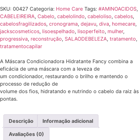
SKU:
00427
Categoria:
Home Care
Tags:
#AMINOACIDOS
,
CABELEIREIRA
,
Cabelo
,
cabelolindo
,
cabeloliso
,
cabelos
,
cabelosfragilizados
,
cronograma
,
dejavu
,
diva
,
homecare
,
jackscosmeticos
,
lisoespelhado
,
lisoperfeito
,
mulher
,
progressiva
,
reconstrução
,
SALAODEBELEZA
,
tratamento
,
tratamentocapilar
A Máscara Condicionadora Hidratante Fancy combina a
eficácia de uma máscara com a leveza de
um condicionador, restaurando o brilho e mantendo o
processo de redução de
volume dos fios, hidratando e nutrindo o cabelo da raiz às
pontas.
Descrição
Informação adicional
Avaliações (0)