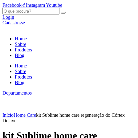
Ir
Facebook-f
Instagram
Youtube
para
O
o
que
Login
conteúdo
procura?
Cadastre-se
Home
Sobre
Produtos
Blog
Home
Sobre
Produtos
Blog
Departamentos
Início
Home Care
kit Sublime home care regeneração do Córtex
Dejavu.
kit Sublime home care