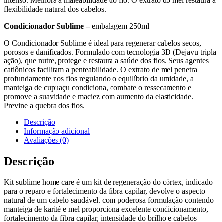
intenso. Melhora a maleabilidade do fio. O extrato do mel restaura a
flexibilidade natural dos cabelos.
Condicionador Sublime –
embalagem 250ml
O Condicionador Sublime é ideal para regenerar cabelos secos,
porosos e danificados. Formulado com tecnologia 3D (Dejavu tripla
ação), que nutre, protege e restaura a saúde dos fios. Seus agentes
catiônicos facilitam a penteabilidade. O extrato de mel penetra
profundamente nos fios regulando o equilíbrio da umidade, a
manteiga de cupuaçu condiciona, combate o ressecamento e
promove a suavidade e maciez com aumento da elasticidade.
Previne a quebra dos fios.
Descrição
Informação adicional
Avaliações (0)
Descrição
Kit sublime home care é um kit de regeneração do córtex, indicado
para o reparo e fortalecimento da fibra capilar, devolve o aspecto
natural de um cabelo saudável. com poderosa formulação contendo
manteiga de karité e mel proporciona excelente condicionamento,
fortalecimento da fibra capilar, intensidade do brilho e cabelos