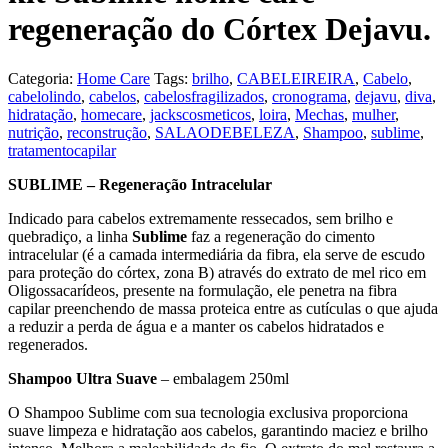
regeneração do Córtex Dejavu.
Categoria:
Home Care
Tags:
brilho
,
CABELEIREIRA
,
Cabelo
,
cabelolindo
,
cabelos
,
cabelosfragilizados
,
cronograma
,
dejavu
,
diva
,
hidratação
,
homecare
,
jackscosmeticos
,
loira
,
Mechas
,
mulher
,
nutrição
,
reconstrução
,
SALAODEBELEZA
,
Shampoo
,
sublime
,
tratamentocapilar
SUBLIME – Regeneração Intracelular
Indicado para cabelos extremamente ressecados, sem brilho e
quebradiço, a linha
Sublime
faz a regeneração do cimento
intracelular (é a camada intermediária da fibra, ela serve de escudo
para proteção do córtex, zona B) através do extrato de mel rico em
Oligossacarídeos, presente na formulação, ele penetra na fibra
capilar preenchendo de massa proteica entre as cutículas o que ajuda
a reduzir a perda de água e a manter os cabelos hidratados e
regenerados.
Shampoo Ultra Suave
– embalagem 250ml
O Shampoo Sublime com sua tecnologia exclusiva proporciona
suave limpeza e hidratação aos cabelos, garantindo maciez e brilho