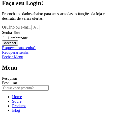
Faça seu Login!
Preencha os dados abaixo para acessar todas as funções da loja e
desfrutar de várias ofertas.
Usuário ou e-mail
Senha
Lembrar-me
Acessar
Esqueceu sua senha?
Recuperar senha
Fechar Menu
Menu
Pesquisar
Pesquisar
Home
Sobre
Produtos
Blog