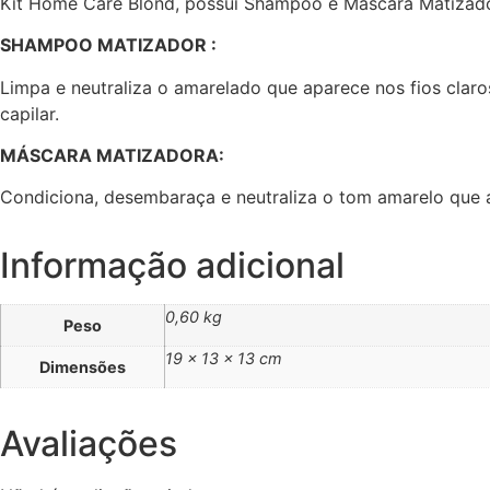
Kit Home Care Blond, possui Shampoo e Máscara Matizadora
SHAMPOO MATIZADOR :
Limpa e neutraliza o amarelado que aparece nos fios claro
capilar.
MÁSCARA MATIZADORA:
Condiciona, desembaraça e neutraliza o tom amarelo que 
Informação adicional
0,60 kg
Peso
19 × 13 × 13 cm
Dimensões
Avaliações