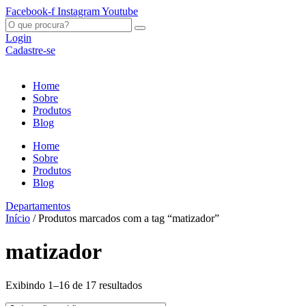
Ir
Facebook-f
Instagram
Youtube
para
O
o
que
Login
conteúdo
procura?
Cadastre-se
Home
Sobre
Produtos
Blog
Home
Sobre
Produtos
Blog
Departamentos
Início
/ Produtos marcados com a tag “matizador”
matizador
Exibindo 1–16 de 17 resultados