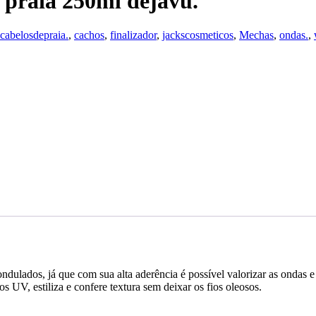
 praia 250ml dejavu.
cabelosdepraia.
,
cachos
,
finalizador
,
jackscosmeticos
,
Mechas
,
ondas.
,
ondulados, já que com sua alta aderência é possível valorizar as ondas e
os UV, estiliza e confere textura sem deixar os fios oleosos.