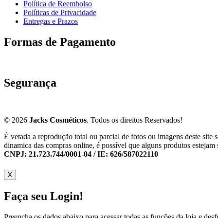
Política de Reembolso
Políticas de Privacidade
Entregas e Prazos
Formas de Pagamento
Segurança
© 2026
Jacks Cosméticos
. Todos os direitos Reservados!
É vetada a reprodução total ou parcial de fotos ou imagens deste sit
dinamica das compras online, é possível que alguns produtos estejam 
CNPJ: 21.723.744/0001-04 / IE: 626/587022110
X
Faça seu Login!
Preencha os dados abaixo para acessar todas as funções da loja e desfru