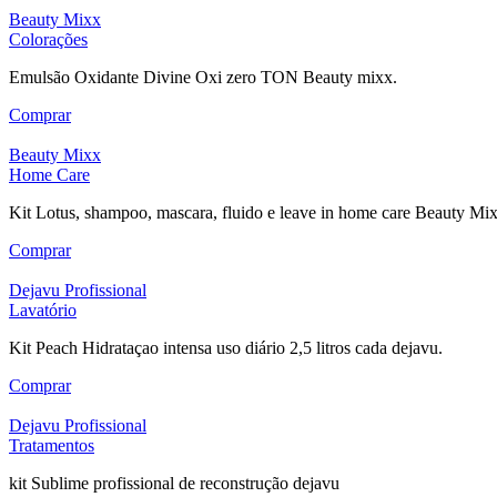
Beauty Mixx
Colorações
Emulsão Oxidante Divine Oxi zero TON Beauty mixx.
Comprar
Beauty Mixx
Home Care
Kit Lotus, shampoo, mascara, fluido e leave in home care Beauty Mix
Comprar
Dejavu Profissional
Lavatório
Kit Peach Hidrataçao intensa uso diário 2,5 litros cada dejavu.
Comprar
Dejavu Profissional
Tratamentos
kit Sublime profissional de reconstrução dejavu