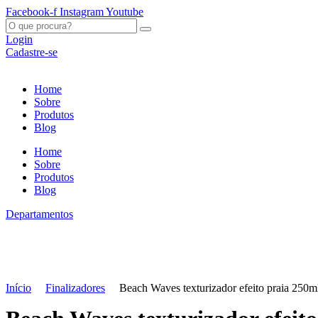
Ir
Facebook-f
Instagram
Youtube
para
O
o
que
Login
conteúdo
procura?
Cadastre-se
Home
Sobre
Produtos
Blog
Home
Sobre
Produtos
Blog
Departamentos
Início
Finalizadores
Beach Waves texturizador efeito praia 250m