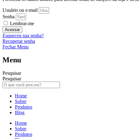
Usuário ou e-mail
Senha
Lembrar-me
Acessar
Esqueceu sua senha?
Recuperar senha
Fechar Menu
Menu
Pesquisar
Pesquisar
Home
Sobre
Produtos
Blog
Home
Sobre
Produtos