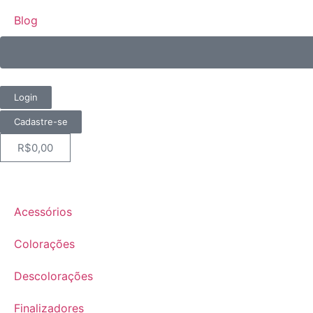
Blog
Login
Cadastre-se
R$
0,00
Acessórios
Colorações
Descolorações
Finalizadores