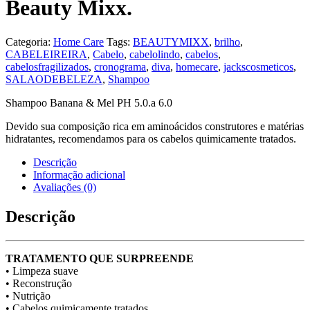
Beauty Mixx.
Categoria:
Home Care
Tags:
BEAUTYMIXX
,
brilho
,
CABELEIREIRA
,
Cabelo
,
cabelolindo
,
cabelos
,
cabelosfragilizados
,
cronograma
,
diva
,
homecare
,
jackscosmeticos
,
SALAODEBELEZA
,
Shampoo
Shampoo Banana & Mel PH 5.0.a 6.0
Devido sua composição rica em aminoácidos construtores e matérias
hidratantes, recomendamos para os cabelos quimicamente tratados.
Descrição
Informação adicional
Avaliações (0)
Descrição
TRATAMENTO QUE SURPREENDE
• Limpeza suave
• Reconstrução
• Nutrição
• Cabelos quimicamente tratados