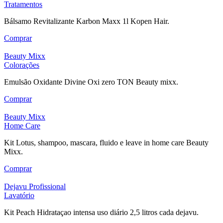
Tratamentos
Bálsamo Revitalizante Karbon Maxx 1l Kopen Hair.
Comprar
Beauty Mixx
Colorações
Emulsão Oxidante Divine Oxi zero TON Beauty mixx.
Comprar
Beauty Mixx
Home Care
Kit Lotus, shampoo, mascara, fluido e leave in home care Beauty
Mixx.
Comprar
Dejavu Profissional
Lavatório
Kit Peach Hidrataçao intensa uso diário 2,5 litros cada dejavu.