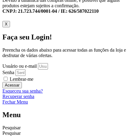
Devido a dinamica das compras online, é possível que alguns
produtos estejam sujeitos a confirmação.
CNPJ: 21.723.744/0001-04 / IE: 626/587022110
X
Faça seu Login!
Preencha os dados abaixo para acessar todas as funções da loja e
desfrutar de várias ofertas.
Usuário ou e-mail
Senha
Lembrar-me
Acessar
Esqueceu sua senha?
Recuperar senha
Fechar Menu
Menu
Pesquisar
Pesquisar