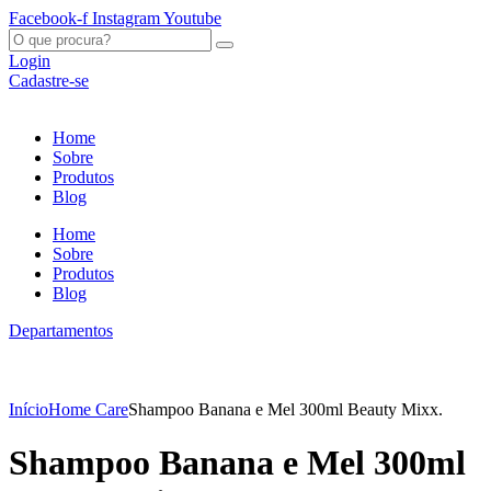
Ir
Facebook-f
Instagram
Youtube
para
O
o
que
Login
conteúdo
procura?
Cadastre-se
Home
Sobre
Produtos
Blog
Home
Sobre
Produtos
Blog
Departamentos
Início
Home Care
Shampoo Banana e Mel 300ml Beauty Mixx.
Shampoo Banana e Mel 300ml