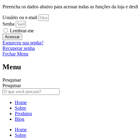
Preencha os dados abaixo para acessar todas as funções da loja e desfru
Usuário ou e-mail
Senha
Lembrar-me
Acessar
Esqueceu sua senha?
Recuperar senha
Fechar Menu
Menu
Pesquisar
Pesquisar
Home
Sobre
Produtos
Blog
Home
Sobre