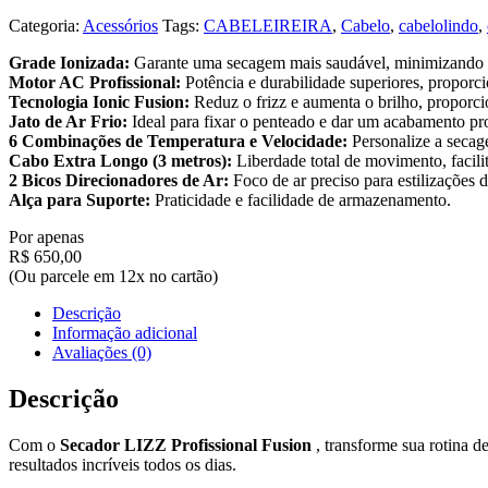
Categoria:
Acessórios
Tags:
CABELEIREIRA
,
Cabelo
,
cabelolindo
,
Grade Ionizada:
Garante uma secagem mais saudável, minimizando os
Motor AC Profissional:
Potência e durabilidade superiores, propo
Tecnologia Ionic Fusion:
Reduz o frizz e aumenta o brilho, proporc
Jato de Ar Frio:
Ideal para fixar o penteado e dar um acabamento pro
6 Combinações de Temperatura e Velocidade:
Personalize a secag
Cabo Extra Longo (3 metros):
Liberdade total de movimento, facil
2 Bicos Direcionadores de Ar:
Foco de ar preciso para estilizações 
Alça para Suporte:
Praticidade e facilidade de armazenamento.
Por apenas
R$ 650,00
(Ou parcele em 12x no cartão)
Descrição
Informação adicional
Avaliações (0)
Descrição
Com o
Secador LIZZ Profissional Fusion
, transforme sua rotina 
resultados incríveis todos os dias.