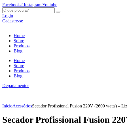
Ir
Facebook-f
Instagram
Youtube
para
O
o
que
Login
conteúdo
procura?
Cadastre-se
Home
Sobre
Produtos
Blog
Home
Sobre
Produtos
Blog
Departamentos
Início
Acessórios
Secador Profissional Fusion 220V (2600 watts) – Liz
Secador Profissional Fusion 220V