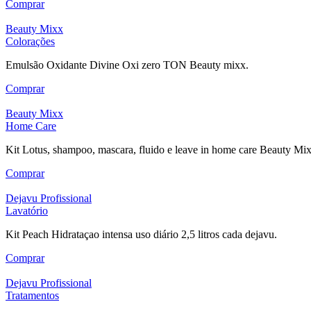
Comprar
Beauty Mixx
Colorações
Emulsão Oxidante Divine Oxi zero TON Beauty mixx.
Comprar
Beauty Mixx
Home Care
Kit Lotus, shampoo, mascara, fluido e leave in home care Beauty Mix
Comprar
Dejavu Profissional
Lavatório
Kit Peach Hidrataçao intensa uso diário 2,5 litros cada dejavu.
Comprar
Dejavu Profissional
Tratamentos