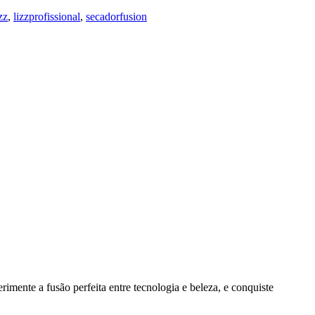
zz
,
lizzprofissional
,
secadorfusion
mente a fusão perfeita entre tecnologia e beleza, e conquiste