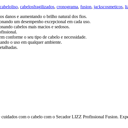
cabeloliso
,
cabelosfragilizados
,
cronograma
,
fusion
,
jackscosmeticos
,
li
 danos e aumentando o brilho natural dos fios.
rcionando um desempenho excepcional em cada uso.
ionando cabelos mais macios e sedosos.
fissional.
em conforme o seu tipo de cabelo e necessidade.
itando o uso em qualquer ambiente.
detalhadas.
de cuidados com o cabelo com o Secador LIZZ Profissional Fusion. Experi