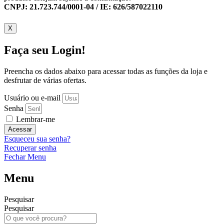
CNPJ: 21.723.744/0001-04 / IE: 626/587022110
X
Faça seu Login!
Preencha os dados abaixo para acessar todas as funções da loja e
desfrutar de várias ofertas.
Usuário ou e-mail
Senha
Lembrar-me
Acessar
Esqueceu sua senha?
Recuperar senha
Fechar Menu
Menu
Pesquisar
Pesquisar