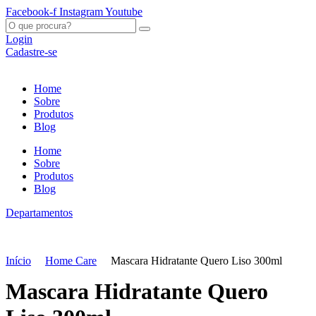
Ir
Facebook-f
Instagram
Youtube
para
O
o
que
Login
conteúdo
procura?
Cadastre-se
Home
Sobre
Produtos
Blog
Home
Sobre
Produtos
Blog
Departamentos
Início
Home Care
Mascara Hidratante Quero Liso 300ml
Mascara Hidratante Quero