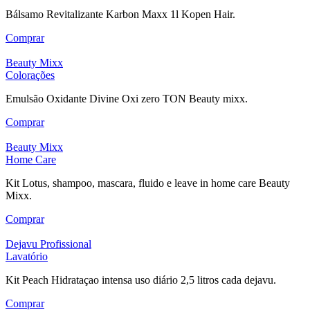
Bálsamo Revitalizante Karbon Maxx 1l Kopen Hair.
Comprar
Beauty Mixx
Colorações
Emulsão Oxidante Divine Oxi zero TON Beauty mixx.
Comprar
Beauty Mixx
Home Care
Kit Lotus, shampoo, mascara, fluido e leave in home care Beauty
Mixx.
Comprar
Dejavu Profissional
Lavatório
Kit Peach Hidrataçao intensa uso diário 2,5 litros cada dejavu.
Comprar