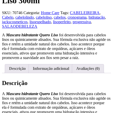
Liso 300ml
SKU:
70746
Categoria:
Home Care
Tags:
CABELEIREIRA
,
Cabelo
,
cabelolindo
,
cabeloliso
,
cabelos
,
cronograma
,
hidratação
,
jackscosmeticos
,
lisoespelhado
,
lisoperfeito
,
progressiva
,
SALAODEBELEZA
A
Mascara hidratante Quero Liso
foi desenvolvida para cabelos
lisos ou quimicamente alisados. Sua fórmula exclusiva não agride os
fios e retém a umidade natural dos cabelos. Isso acontece porque
ela é formulada com extrato de orquídeas, açúcares e óleos
essenciais, ativos que promovem uma hidratação intensiva e
promovem a suavidade aos fios sem pesar a raiz.
Descrição
Informação adicional
Avaliações (0)
Descrição
A
Mascara hidratante Quero Liso
foi desenvolvida para cabelos
lisos ou quimicamente alisados. Sua fórmula exclusiva não agride os
fios e retém a umidade natural dos cabelos. Isso acontece porque
ela é formulada com extrato de orquídeas, açúcares e óleos
essenciais, ativos que promovem uma hidratação intensiva e