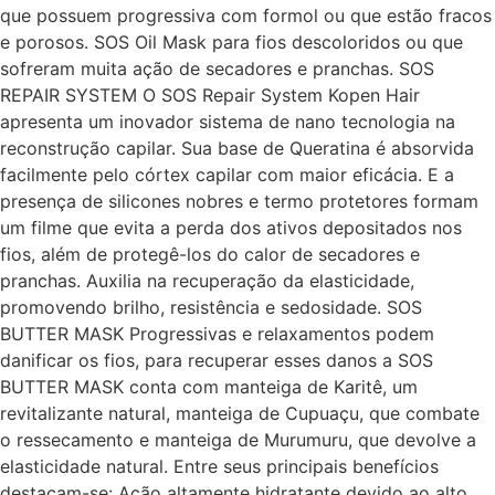
que possuem progressiva com formol ou que estão fracos
e porosos. SOS Oil Mask para fios descoloridos ou que
sofreram muita ação de secadores e pranchas. SOS
REPAIR SYSTEM O SOS Repair System Kopen Hair
apresenta um inovador sistema de nano tecnologia na
reconstrução capilar. Sua base de Queratina é absorvida
facilmente pelo córtex capilar com maior eficácia. E a
presença de silicones nobres e termo protetores formam
um filme que evita a perda dos ativos depositados nos
fios, além de protegê-los do calor de secadores e
pranchas. Auxilia na recuperação da elasticidade,
promovendo brilho, resistência e sedosidade. SOS
BUTTER MASK Progressivas e relaxamentos podem
danificar os fios, para recuperar esses danos a SOS
BUTTER MASK conta com manteiga de Karitê, um
revitalizante natural, manteiga de Cupuaçu, que combate
o ressecamento e manteiga de Murumuru, que devolve a
elasticidade natural. Entre seus principais benefícios
destacam-se: Ação altamente hidratante devido ao alto