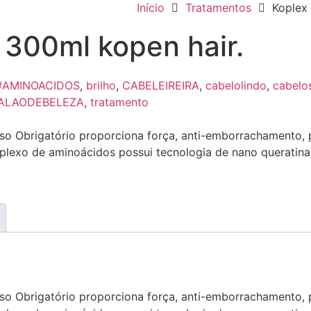
Início
Tratamentos
Koplex 
 300ml kopen hair.
#AMINOACIDOS
,
brilho
,
CABELEIREIRA
,
cabelolindo
,
cabelo
ALAODEBELEZA
,
tratamento
Uso Obrigatório proporciona força, anti-emborrachamento, p
mplexo de aminoácidos possui tecnologia de nano queratina 
Uso Obrigatório proporciona força, anti-emborrachamento, p