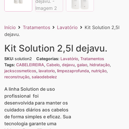
Início
Tratamentos
Lavatório
Kit Solution 2,5l
dejavu.
Kit Solution 2,5l dejavu.
SKU:
solution2
Categorias:
Lavatório
,
Tratamentos
Tags:
CABELEIREIRA
,
Cabelo
,
dejavu
,
galao
,
hidratação
,
jackscosmeticos
,
lavatorio
,
limpezaprofunda
,
nutrição
,
reconstrução
,
salaodebelez
A linha Solution de uso
profissional foi
desenvolvida para manter os
cuidados diários aos cabelos
de forma simples e eficaz. Sua
tecnologia garante uma