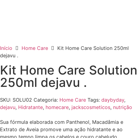
Início
Home Care
Kit Home Care Solution 250ml
dejavu .
Kit Home Care Solution
250ml dejavu .
SKU:
SOLU02
Categoria:
Home Care
Tags:
daybyday
,
dejavu
,
Hidratante
,
homecare
,
jackscosmeticos
,
nutrição
Sua fórmula elaborada com Panthenol, Macadâmia e
Extrato de Aveia promove uma ação hidratante e ao
mesmo tempo limpa os cabelos e couro cabeludo.