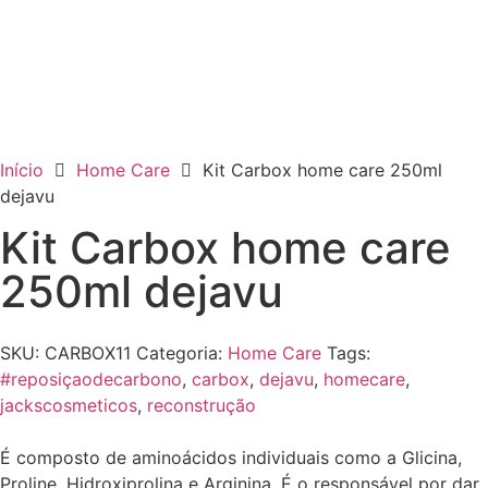
Início
Home Care
Kit Carbox home care 250ml
dejavu
Kit Carbox home care
250ml dejavu
SKU:
CARBOX11
Categoria:
Home Care
Tags:
#reposiçaodecarbono
,
carbox
,
dejavu
,
homecare
,
jackscosmeticos
,
reconstrução
É composto de aminoácidos individuais como a Glicina,
Proline, Hidroxiprolina e Arginina. É o responsável por dar