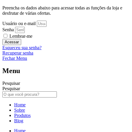
Preencha os dados abaixo para acessar todas as funções da loja e
desfrutar de várias ofertas.
Usuário ou e-mail
Senha
Lembrar-me
Acessar
Esqueceu sua senha?
Recuperar senha
Fechar Menu
Menu
Pesquisar
Pesquisar
Home
Sobre
Produtos
Blog
Home