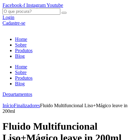
Ir
Facebook-f
Instagram
Youtube
para
O
o
que
Login
conteúdo
procura?
Cadastre-se
Home
Sobre
Produtos
Blog
Home
Sobre
Produtos
Blog
Departamentos
Início
Finalizadores
Fluido Multifuncional Liso+Mágico leave in
200ml
Fluido Multifuncional
Liso+Mágico leave in 200ml