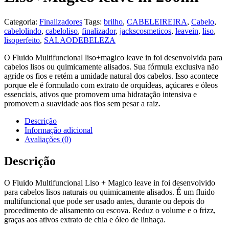
Categoria:
Finalizadores
Tags:
brilho
,
CABELEIREIRA
,
Cabelo
,
cabelolindo
,
cabeloliso
,
finalizador
,
jackscosmeticos
,
leavein
,
liso
,
lisoperfeito
,
SALAODEBELEZA
O Fluido Multifuncional liso+magico leave in foi desenvolvida para
cabelos lisos ou quimicamente alisados. Sua fórmula exclusiva não
agride os fios e retém a umidade natural dos cabelos. Isso acontece
porque ele é formulado com extrato de orquídeas, açúcares e óleos
essenciais, ativos que promovem uma hidratação intensiva e
promovem a suavidade aos fios sem pesar a raiz.
Descrição
Informação adicional
Avaliações (0)
Descrição
O Fluido Multifuncional Liso + Magico leave in foi desenvolvido
para cabelos lisos naturais ou quimicamente alisados. É um fluido
multifuncional que pode ser usado antes, durante ou depois do
procedimento de alisamento ou escova. Reduz o volume e o frizz,
graças aos ativos extrato de chia e óleo de linhaça.