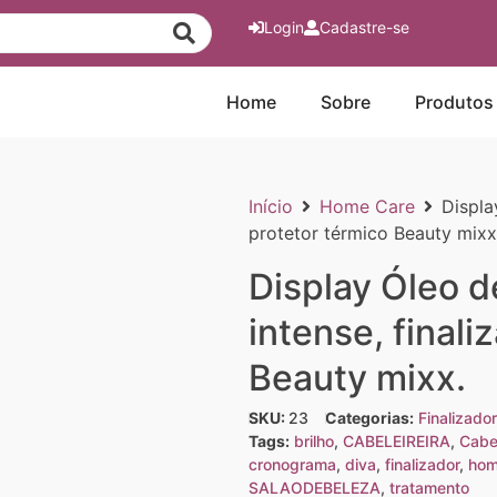
Login
Cadastre-se
Home
Sobre
Produtos
Início
Home Care
Displa
protetor térmico Beauty mixx
Display Óleo de
intense, finali
Beauty mixx.
SKU:
23
Categorias:
Finalizado
Tags:
brilho
,
CABELEIREIRA
,
Cabe
cronograma
,
diva
,
finalizador
,
hom
SALAODEBELEZA
,
tratamento