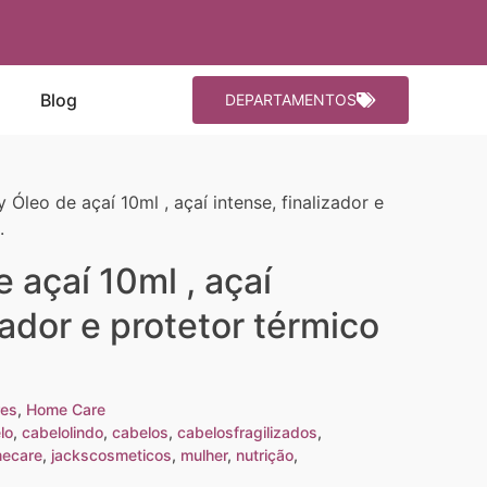
Blog
DEPARTAMENTOS
y Óleo de açaí 10ml , açaí intense, finalizador e
.
 açaí 10ml , açaí
zador e protetor térmico
res
,
Home Care
lo
,
cabelolindo
,
cabelos
,
cabelosfragilizados
,
ecare
,
jackscosmeticos
,
mulher
,
nutrição
,