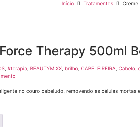
Início
Tratamentos
Creme 
 Force Therapy 500ml B
OS
,
#terapia
,
BEAUTYMIXX
,
brilho
,
CABELEIREIRA
,
Cabelo
,
amento
teligente no couro cabeludo, removendo as células mortas