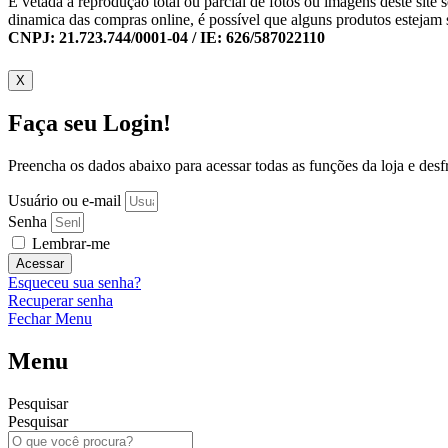
É vetada a reprodução total ou parcial de fotos ou imagens deste sit
dinamica das compras online, é possível que alguns produtos estejam 
CNPJ: 21.723.744/0001-04 / IE: 626/587022110
X
Faça seu Login!
Preencha os dados abaixo para acessar todas as funções da loja e desfru
Usuário ou e-mail
Senha
Lembrar-me
Acessar
Esqueceu sua senha?
Recuperar senha
Fechar Menu
Menu
Pesquisar
Pesquisar