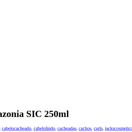
azonia SIC 250ml
,
cabelocacheado
,
cabelolindo
,
cacheadas
,
cachos
,
curls
,
jackscosmetic