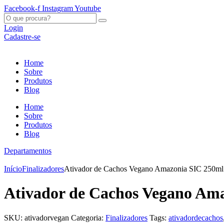
Ir
Facebook-f
Instagram
Youtube
para
O
o
que
Login
conteúdo
procura?
Cadastre-se
Home
Sobre
Produtos
Blog
Home
Sobre
Produtos
Blog
Departamentos
Início
Finalizadores
Ativador de Cachos Vegano Amazonia SIC 250ml
Ativador de Cachos Vegano Am
SKU:
ativadorvegan
Categoria:
Finalizadores
Tags:
ativadordecachos