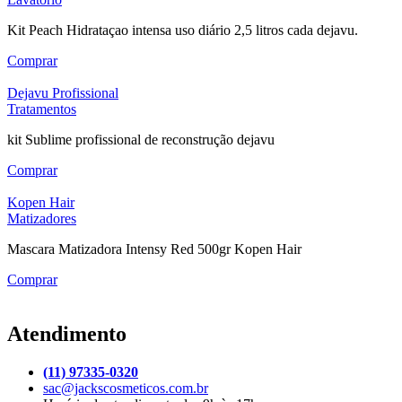
Kit Peach Hidrataçao intensa uso diário 2,5 litros cada dejavu.
Comprar
Dejavu Profissional
Tratamentos
kit Sublime profissional de reconstrução dejavu
Comprar
Kopen Hair
Matizadores
Mascara Matizadora Intensy Red 500gr Kopen Hair
Comprar
Atendimento
(11) 97335-0320
sac@jackscosmeticos.com.br