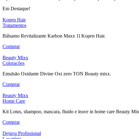
Em Destaque!
Kopen Hair
Tratamentos
Bálsamo Revitalizante Karbon Maxx 1l Kopen Hair.
Comprar
Beauty Mixx
Colorações
Emulsão Oxidante Divine Oxi zero TON Beauty mixx.
Comprar
Beauty Mixx
Home Care
Kit Lotus, shampoo, mascara, fluido e leave in home care Beauty Mix
Comprar
Dejavu Profissional
Lavatório