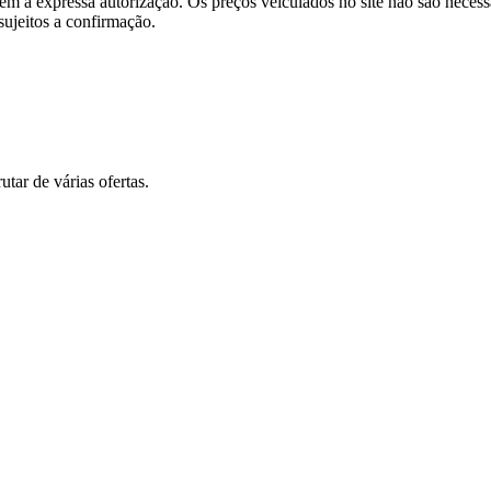
e sem a expressa autorização. Os preços veiculados no site não são nece
sujeitos a confirmação.
tar de várias ofertas.