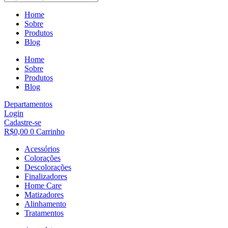
Home
Sobre
Produtos
Blog
Home
Sobre
Produtos
Blog
Departamentos
Login
Cadastre-se
R$
0,00
0
Carrinho
Acessórios
Colorações
Descolorações
Finalizadores
Home Care
Matizadores
Alinhamento
Tratamentos