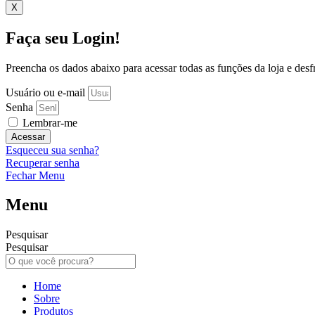
X
Faça seu Login!
Preencha os dados abaixo para acessar todas as funções da loja e desfru
Usuário ou e-mail
Senha
Lembrar-me
Acessar
Esqueceu sua senha?
Recuperar senha
Fechar Menu
Menu
Pesquisar
Pesquisar
Home
Sobre
Produtos