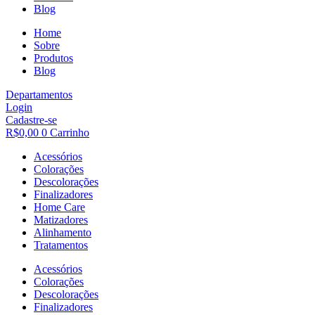
Blog
Home
Sobre
Produtos
Blog
Departamentos
Login
Cadastre-se
R$
0,00
0
Carrinho
Acessórios
Colorações
Descolorações
Finalizadores
Home Care
Matizadores
Alinhamento
Tratamentos
Acessórios
Colorações
Descolorações
Finalizadores