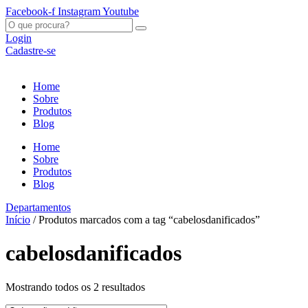
Ir
Facebook-f
Instagram
Youtube
para
O
o
que
Login
conteúdo
procura?
Cadastre-se
Home
Sobre
Produtos
Blog
Home
Sobre
Produtos
Blog
Departamentos
Início
/ Produtos marcados com a tag “cabelosdanificados”
cabelosdanificados
Mostrando todos os 2 resultados