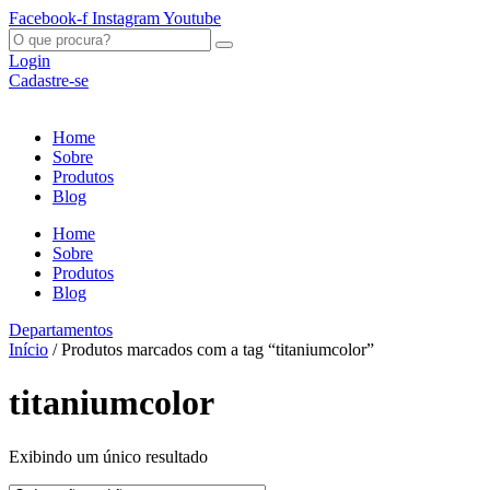
Ir
Facebook-f
Instagram
Youtube
para
O
o
que
Login
conteúdo
procura?
Cadastre-se
Home
Sobre
Produtos
Blog
Home
Sobre
Produtos
Blog
Departamentos
Início
/ Produtos marcados com a tag “titaniumcolor”
titaniumcolor
Exibindo um único resultado